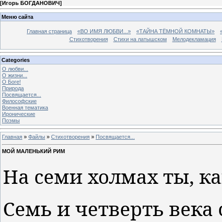
[
Игорь БОГДАНОВИЧ
]
Меню сайта
Главная страница
«ВО ИМЯ ЛЮБВИ...»
«ТАЙНА ТЁМНОЙ КОМНАТЫ»
Стихотворения
Стихи на латышском
Мелодекламация
Categories
О любви...
О жизни...
О Боге!
Природа
Посвящается...
Философские
Военная тематика
Иронические
Поэмы
Главная
»
Файлы
»
Стихотворения
»
Посвящается...
МОЙ МАЛЕНЬКИЙ РИМ
На семи холмах ты, ка
Семь и четверть века