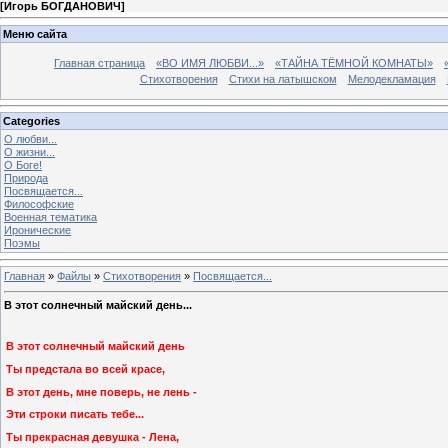
[
Игорь БОГДАНОВИЧ
]
Меню сайта
Главная страница
«ВО ИМЯ ЛЮБВИ...»
«ТАЙНА ТЁМНОЙ КОМНАТЫ»
Стихотворения
Стихи на латышском
Мелодекламация
Categories
О любви...
О жизни...
О Боге!
Природа
Посвящается...
Философские
Военная тематика
Иронические
Поэмы
Главная
»
Файлы
»
Стихотворения
»
Посвящается...
В этот солнечный майский день...
В этот солнечный майский день
Ты предстала во всей красе,
В этот день, мне поверь, не лень -
Эти строки писать тебе...
Ты прекрасная девушка - Лена,