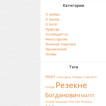
Категории
О любви...
О жизни...
О Боге!
Природа
Посвящается...
Философские
Военная тематика
Иронические
Поэмы
Тэги
поэт
стихи
День Победы
9 мая 2014
Резекне
победа
Богданович
МАПП
поэзия
Шешолин
Post Cafe
Rezekne