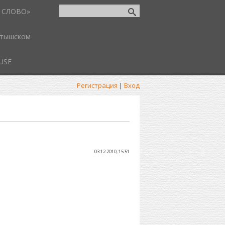
 СЛОВО»
атышском
USE
Регистрация
|
Вход
03.12.2010, 15:51