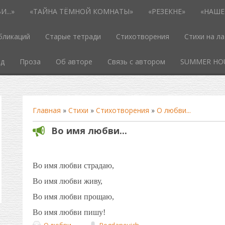
...»
«ТАЙНА ТЁМНОЙ КОМНАТЫ»
«РЕЗЕКНЕ»
«НАШЕ
бликаций
Старые тетради
Стихотворения
Стихи на л
од
Проза
Об авторе
Связь с автором
SUMMER HO
Главная
»
Стихи
»
Стихотворения
»
О любви...
Во имя любви...
Во имя любви страдаю,
Во имя любви живу,
Во имя любви прощаю,
Во имя любви пишу!
О любви...
Bogdanovich