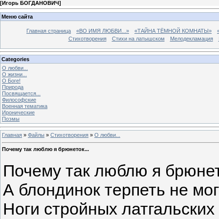
[
Игорь БОГДАНОВИЧ
]
Меню сайта
Главная страница
«ВО ИМЯ ЛЮБВИ...»
«ТАЙНА ТЁМНОЙ КОМНАТЫ»
Стихотворения
Стихи на латышском
Мелодекламация
Categories
О любви...
О жизни...
О Боге!
Природа
Посвящается...
Философские
Военная тематика
Иронические
Поэмы
Главная
»
Файлы
»
Стихотворения
»
О любви...
Почему так люблю я брюнеток...
Почему так люблю я брюнет
А блондинок терпеть не мог
Ноги стройных латгальских