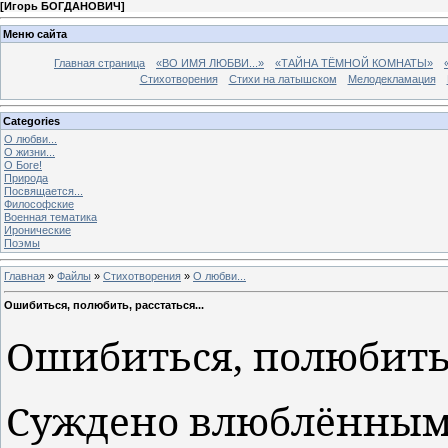
[
Игорь БОГДАНОВИЧ
]
Меню сайта
Главная страница
«ВО ИМЯ ЛЮБВИ...»
«ТАЙНА ТЁМНОЙ КОМНАТЫ»
Стихотворения
Стихи на латышском
Мелодекламация
Categories
О любви...
О жизни...
О Боге!
Природа
Посвящается...
Философские
Военная тематика
Иронические
Поэмы
Главная
»
Файлы
»
Стихотворения
»
О любви...
Ошибиться, полюбить, расстаться...
Ошибиться, полюбить,
Суждено влюблённым