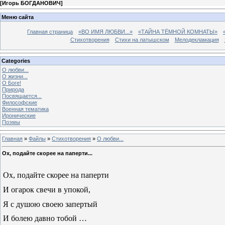
[
Игорь БОГДАНОВИЧ
]
Меню сайта
Главная страница
«ВО ИМЯ ЛЮБВИ...»
«ТАЙНА ТЁМНОЙ КОМНАТЫ»
Стихотворения
Стихи на латышском
Мелодекламация
Categories
О любви...
О жизни...
О Боге!
Природа
Посвящается...
Философские
Военная тематика
Иронические
Поэмы
Главная
»
Файлы
»
Стихотворения
»
О любви...
Ох, подайте скорее на паперти...
Ох, подайте скорее на паперти
И огарок свечи в упокой,
Я с душою своею запертый
И болею давно тобой …