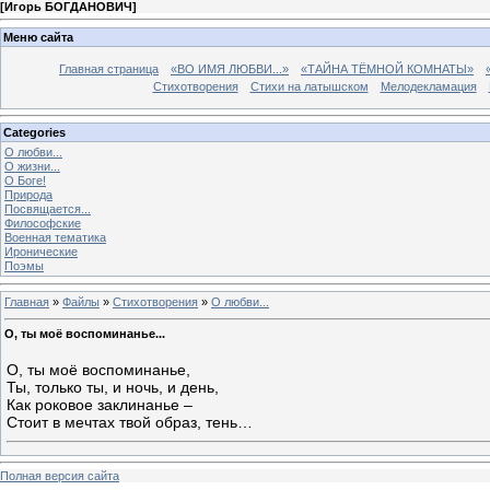
[
Игорь БОГДАНОВИЧ
]
Меню сайта
Главная страница
«ВО ИМЯ ЛЮБВИ...»
«ТАЙНА ТЁМНОЙ КОМНАТЫ»
Стихотворения
Стихи на латышском
Мелодекламация
Categories
О любви...
О жизни...
О Боге!
Природа
Посвящается...
Философские
Военная тематика
Иронические
Поэмы
Главная
»
Файлы
»
Стихотворения
»
О любви...
О, ты моё воспоминанье...
О, ты моё воспоминанье,
Ты, только ты, и ночь, и день,
Как роковое заклинанье –
Стоит в мечтах твой образ, тень…
Полная версия сайта