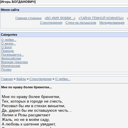
[
Игорь БОГДАНОВИЧ
]
Меню сайта
Главная страница
«ВО ИМЯ ЛЮБВИ...»
«ТАЙНА ТЁМНОЙ КОМНАТЫ»
Стихотворения
Стихи на латышском
Мелодекламация
Categories
О любви...
О жизни...
О Боге!
Природа
Посвящается...
Философские
Военная тематика
Иронические
Поэмы
Главная
»
Файлы
»
Стихотворения
»
О любви...
Мне по нраву более брюнетки...
Мне по нраву более брюнетки,
Тех, которых в городе не счесть,
Рисовал бы им в стихах виньетки,
Да, дарил бы им оставшуюся честь…
Лилии и Розы расцветают
Жаль, но не в моём саду,
А любовь к шатенке увядает,