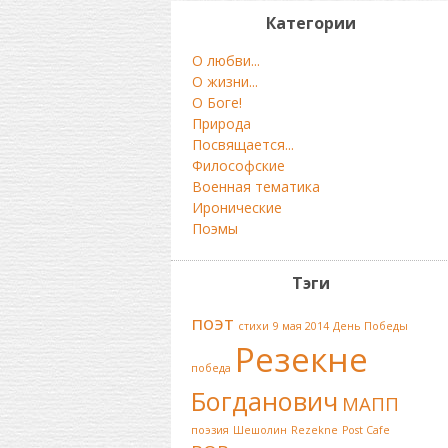
Категории
О любви...
О жизни...
О Боге!
Природа
Посвящается...
Философские
Военная тематика
Иронические
Поэмы
Тэги
поэт
стихи
9 мая 2014
День Победы
Резекне
победа
Богданович
МАПП
поэзия
Шешолин
Rezekne
Post Cafe