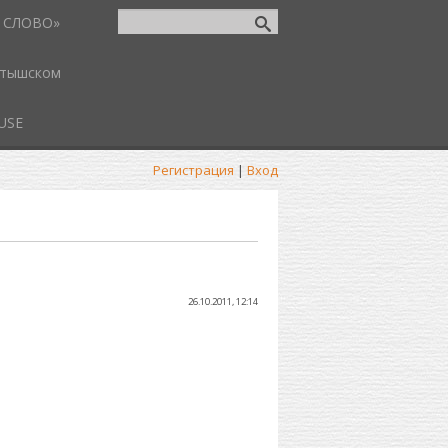
 СЛОВО»
атышском
USE
Регистрация
|
Вход
26.10.2011, 12:14