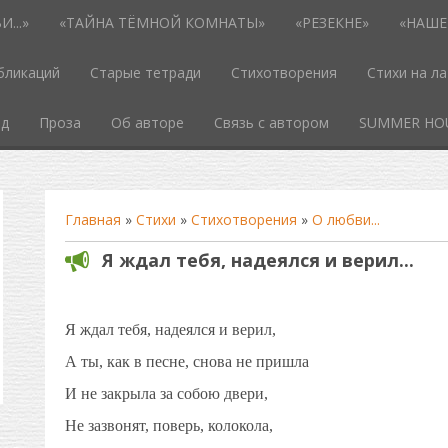
...»
«ТАЙНА ТЁМНОЙ КОМНАТЫ»
«РЕЗЕКНЕ»
«НАШЕ
бликаций
Старые тетради
Стихотворения
Стихи на л
од
Проза
Об авторе
Связь с автором
SUMMER HO
Главная
»
Стихи
»
Стихотворения
»
О любви...
Я ждал тебя, надеялся и верил...
Я ждал тебя, надеялся и верил,
А ты, как в песне, снова не пришла
И не закрыла за собою двери,
Не зазвонят, поверь, колокола,