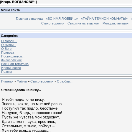
[
Игорь БОГДАНОВИЧ
]
Меню сайта
Главная страница
«ВО ИМЯ ЛЮБВИ...»
«ТАЙНА ТЁМНОЙ КОМНАТЫ»
Стихотворения
Стихи на латышском
Мелодекламация
Categories
О любви...
О жизни...
О Боге!
Природа
Посвящается...
Философские
Военная тематика
Иронические
Поэмы
Главная
»
Файлы
»
Стихотворения
»
О любви...
Я тебя неделю не вижу...
Я тебя неделю не вижу,
Знаешь, как-то, но мне всё равно…
Поступил так подло, бесстыже,
На душе, блядь, сплошное говно!
Пусть же чувства мои отдохнут,
Да и ты меня, сука, простишь,
Остальные, я знаю, поймут –
Хуй тебе всегда угодишь…