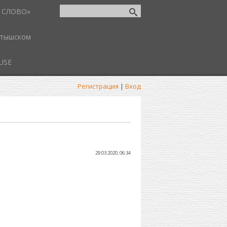
 СЛОВО»
атышском
USE
Регистрация
|
Вход
29.03.2020, 06:34