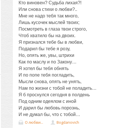
Кто виновен? Судьба лихая?!
Или снова стихи о любви?..
Мне не надо тебя так много,
Лишь кусочек мыслей твоих;
Посмотреть в глаза твои строго,
Чтоб хватило бы на двоих.
Я признался тебе бы в любви,
Подарил бы тебе я розу,
Но, опять же, увы, штрихи
Как по маслу и по Закону…
Я хотел бы тебя обнять
И по попе тебя погладить,
Мысли снова, опять не унять,
Нам по жизни с тобой не поладить…
Я б проснулся сегодня в полдень
Под одним одеялом с иной
И дарил бы любовь порознь,
И не думал бы, что с тобой…
О любви...
Bogdanovich