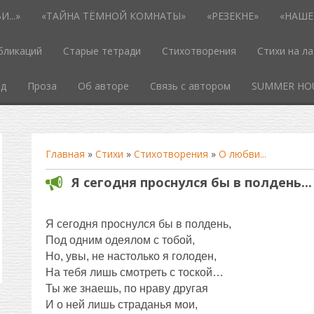
...»
«ТАЙНА ТЁМНОЙ КОМНАТЫ»
«РЕЗЕКНЕ»
«НАШЕ
бликаций
Старые тетради
Стихотворения
Стихи на л
од
Проза
Об авторе
Связь с автором
SUMMER HO
Главная
»
Стихи
»
Стихотворения
»
О любви...
Я сегодня проснулся бы в полдень...
Я сегодня проснулся бы в полдень,
Под одним одеялом с тобой,
Но, увы, не настолько я голоден,
На тебя лишь смотреть с тоской…
Ты же знаешь, по нраву другая
И о ней лишь страданья мои,