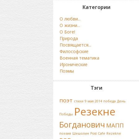
Категории
О любви...
О жизни...
О Боге!
Природа
Посвящается...
Философские
Военная тематика
Иронические
Поэмы
Тэги
поэт
стихи
9 мая 2014
победа
День
Резекне
Победы
Богданович
МАПП
поэзия
Шешолин
Post Cafe
Rezekne