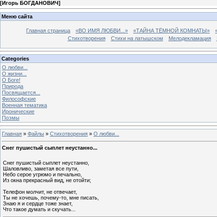
[
Игорь БОГДАНОВИЧ
]
Меню сайта
Главная страница
«ВО ИМЯ ЛЮБВИ...»
«ТАЙНА ТЁМНОЙ КОМНАТЫ»
Стихотворения
Стихи на латышском
Мелодекламация
Categories
О любви...
О жизни...
О Боге!
Природа
Посвящается...
Философские
Военная тематика
Иронические
Поэмы
Главная
»
Файлы
»
Стихотворения
»
О любви...
Снег пушистый сыплет неустанно...
Снег пушистый сыплет неустанно,
Шаловливо, заметая все пути,
Небо серое угрюмо и печально,
Из окна прекрасный вид, не отойти;
Телефон молчит, не отвечает,
Ты не хочешь, почему-то, мне писать,
Знаю я и сердце тоже знает,
Что такое думать и скучать...