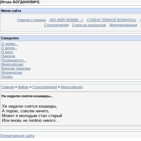
[
Игорь БОГДАНОВИЧ
]
Меню сайта
Главная страница
«ВО ИМЯ ЛЮБВИ...»
«ТАЙНА ТЁМНОЙ КОМНАТЫ»
Стихотворения
Стихи на латышском
Мелодекламация
Categories
О любви...
О жизни...
О Боге!
Природа
Посвящается...
Философские
Военная тематика
Иронические
Поэмы
Главная
»
Файлы
»
Стихотворения
»
Философские
Уж неделю снятся кошмары...
Уж неделю снятся кошмары,
А порою, совсем ничего,
Может я молодым стал старый
Или вновь не люблю никого…
Полная версия сайта