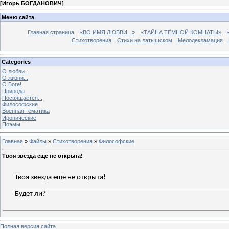
[
Игорь БОГДАНОВИЧ
]
Меню сайта
Главная страница
«ВО ИМЯ ЛЮБВИ...»
«ТАЙНА ТЁМНОЙ КОМНАТЫ»
Стихотворения
Стихи на латышском
Мелодекламация
Categories
О любви...
О жизни...
О Боге!
Природа
Посвящается...
Философские
Военная тематика
Иронические
Поэмы
Главная
»
Файлы
»
Стихотворения
»
Философские
Твоя звезда ещё не открыта!
Твоя звезда ещё не открыта!
Будет ли?
Полная версия сайта