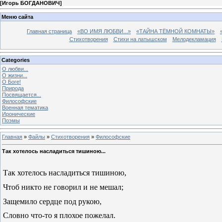
[
Игорь БОГДАНОВИЧ
]
Меню сайта
Главная страница
«ВО ИМЯ ЛЮБВИ...»
«ТАЙНА ТЁМНОЙ КОМНАТЫ»
Стихотворения
Стихи на латышском
Мелодекламация
Categories
О любви...
О жизни...
О Боге!
Природа
Посвящается...
Философские
Военная тематика
Иронические
Поэмы
Главная
»
Файлы
»
Стихотворения
»
Философские
Так хотелось насладиться тишиною...
Так хотелось насладиться тишиною,
Чтоб никто не говорил и не мешал;
Защемило сердце под рукою,
Словно что-то я плохое пожелал.