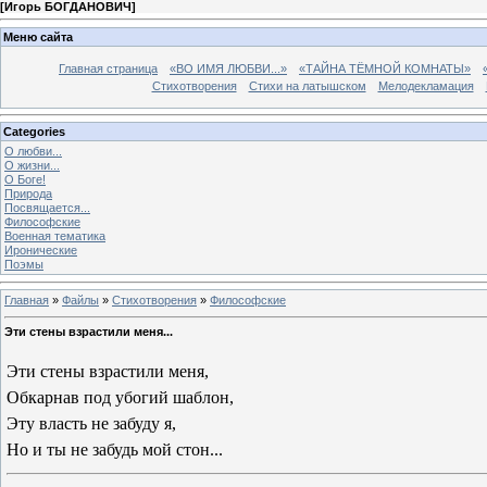
[
Игорь БОГДАНОВИЧ
]
Меню сайта
Главная страница
«ВО ИМЯ ЛЮБВИ...»
«ТАЙНА ТЁМНОЙ КОМНАТЫ»
Стихотворения
Стихи на латышском
Мелодекламация
Categories
О любви...
О жизни...
О Боге!
Природа
Посвящается...
Философские
Военная тематика
Иронические
Поэмы
Главная
»
Файлы
»
Стихотворения
»
Философские
Эти стены взрастили меня...
Эти стены взрастили меня,
Обкарнав под убогий шаблон,
Эту власть не забуду я,
Но и ты не забудь мой стон...