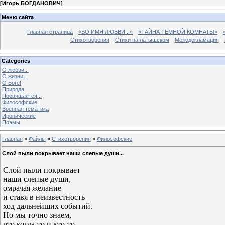
[
Игорь БОГДАНОВИЧ
]
Меню сайта
Главная страница
«ВО ИМЯ ЛЮБВИ...»
«ТАЙНА ТЁМНОЙ КОМНАТЫ»
Стихотворения
Стихи на латышском
Мелодекламация
Categories
О любви...
О жизни...
О Боге!
Природа
Посвящается...
Философские
Военная тематика
Иронические
Поэмы
Главная
»
Файлы
»
Стихотворения
»
Философские
Слой пыли покрывает наши слепые души...
Слой пыли покрывает
наши слепые души,
омрачая желание
и ставя в неизвестность
ход дальнейших событий.
Но мы точно знаем,
что когда-то и кто-то