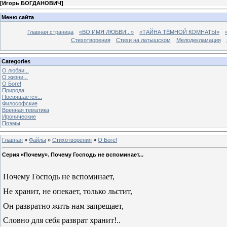
[
Игорь БОГДАНОВИЧ
]
Меню сайта
Главная страница
«ВО ИМЯ ЛЮБВИ...»
«ТАЙНА ТЁМНОЙ КОМНАТЫ»
Стихотворения
Стихи на латышском
Мелодекламация
Categories
О любви...
О жизни...
О Боге!
Природа
Посвящается...
Философские
Военная тематика
Иронические
Поэмы
Главная
»
Файлы
»
Стихотворения
»
О Боге!
Серия «Почему». Почему Господь не вспоминает...
Почему Господь не вспоминает,
Не хранит, не опекает, только льстит,
Он развратно жить нам запрещает,
Словно для себя разврат хранит!..