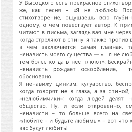
У Высоцкого есть прекрасное стихотвор
же, как песня – «Я не люблю!» Про
стихотворение, ощущаешь всю глубин
одному, о чем повествует автор. К прим
читают в письма, заглядывая мне через 
когда стреляют в спину, я также против 
в чем заключается самая главная, та
ненависть моего существа — «... я не люб
тем более когда в нее плюют». Бескр
ненависть рождает оскорбление, т
обосновано.
Я ненавижу цинизм, кулуарство, беспр
когда говорят не в глаза, а за спиной
«нелюбимчики»; когда людей делят 
общество. Ну, и если откровенно, с
ненависти – то больше всего на све
«Любите – и будьте любимы» – вот что 
вас будут любить!