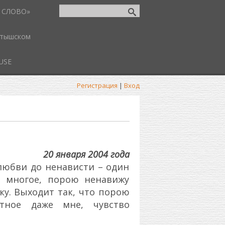
 СЛОВО»
атышском
USE
Регистрация
|
Вход
20 января 2004 года
 любви до ненависти – один
ь многое, порою ненавижу
у. Выходит так, что порою
ятное даже мне, чувство