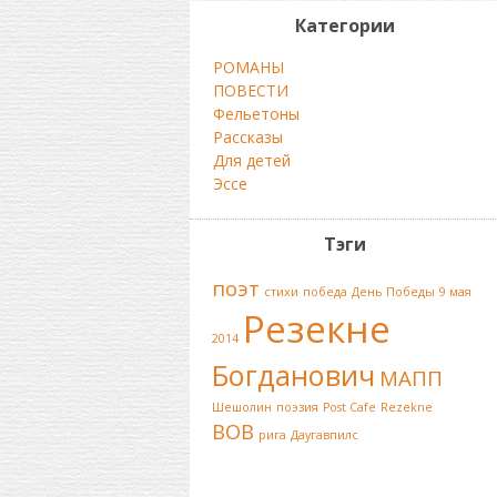
Категории
РОМАНЫ
ПОВЕСТИ
Фельетоны
Рассказы
Для детей
Эссе
Тэги
поэт
стихи
победа
День Победы
9 мая
Резекне
2014
Богданович
МАПП
Шешолин
поэзия
Post Cafe
Rezekne
ВОВ
рига
Даугавпилс