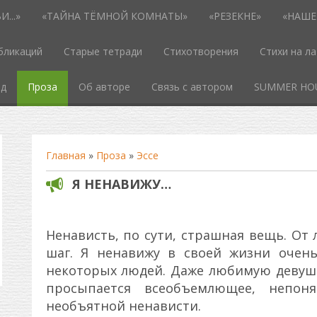
...»
«ТАЙНА ТЁМНОЙ КОМНАТЫ»
«РЕЗЕКНЕ»
«НАШЕ
бликаций
Старые тетради
Стихотворения
Стихи на л
од
Проза
Об авторе
Связь с автором
SUMMER HO
Главная
»
Проза
»
Эссе
Я НЕНАВИЖУ…
Ненависть, по сути, страшная вещь. От
шаг. Я ненавижу в своей жизни очен
некоторых людей. Даже любимую девушк
просыпается всеобъемлющее, непон
необъятной ненависти.