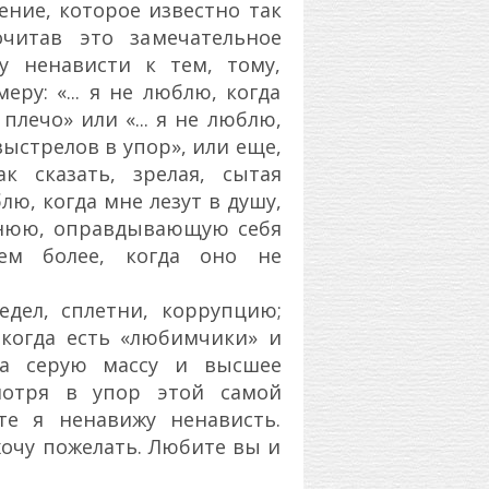
ение, которое известно так
читав это замечательное
у ненависти к тем, тому,
еру: «... я не люблю, когда
плечо» или «... я не люблю,
выстрелов в упор», или еще,
к сказать, зрелая, сытая
лю, когда мне лезут в душу,
айнюю, оправдывающую себя
ем более, когда оно не
едел, сплетни, коррупцию;
; когда есть «любимчики» и
на серую массу и высшее
мотря в упор этой самой
те я ненавижу ненависть.
хочу пожелать. Любите вы и