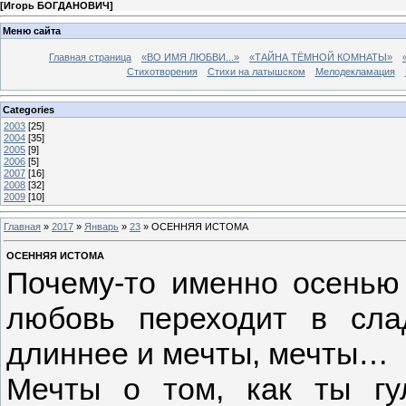
[
Игорь БОГДАНОВИЧ
]
Меню сайта
Главная страница
«ВО ИМЯ ЛЮБВИ...»
«ТАЙНА ТЁМНОЙ КОМНАТЫ»
Стихотворения
Стихи на латышском
Мелодекламация
Categories
2003
[25]
2004
[35]
2005
[9]
2006
[5]
2007
[16]
2008
[32]
2009
[10]
Главная
»
2017
»
Январь
»
23
» ОСЕННЯЯ ИСТОМА
ОСЕННЯЯ ИСТОМА
Почему-то именно осенью
любовь переходит в сла
длиннее и мечты, мечты…
Мечты о том, как ты г