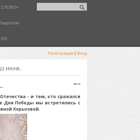
 СЛОВО»
атышском
USE
Регистрация
|
Вход
2 ИЮНЯ...
.
10:11
течества - и тем, кто сражался
не Дня Победы мы встретились с
вной Хорьковой.