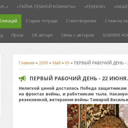
...»
«ТАЙНА ТЁМНОЙ КОМНАТЫ»
«РЕЗЕКНЕ»
«НАШЕ
бликаций
Старые тетради
Стихотворения
Стихи на л
од
Проза
Об авторе
Связь с автором
SUMMER HO
Главная
»
2009
»
Май
»
09
» ПЕРВЫЙ РАБОЧИЙ ДЕНЬ - 2
ПЕРВЫЙ РАБОЧИЙ ДЕНЬ - 22 ИЮНЯ..
Нелегкой ценой досталась Победа защитникам О
на фронтах войны, и работникам тыла. Накану
резекненкой, ветераном войны Тамарой Василье