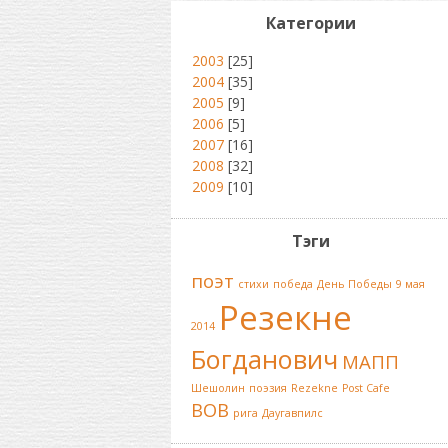
Категории
2003
[25]
2004
[35]
2005
[9]
2006
[5]
2007
[16]
2008
[32]
2009
[10]
Тэги
поэт
стихи
победа
День Победы
9 мая
Резекне
2014
Богданович
МАПП
Шешолин
поэзия
Rezekne
Post Cafe
ВОВ
рига
Даугавпилс