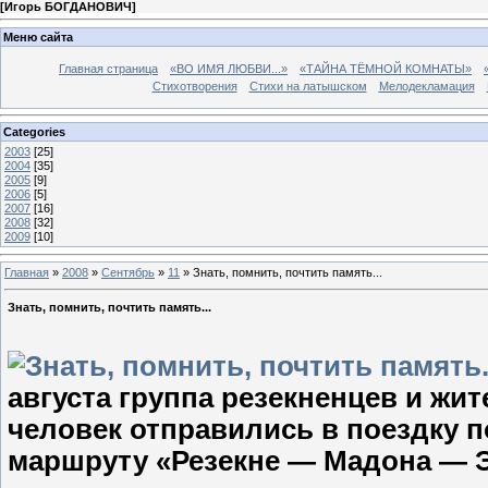
[
Игорь БОГДАНОВИЧ
]
Меню сайта
Главная страница
«ВО ИМЯ ЛЮБВИ...»
«ТАЙНА ТЁМНОЙ КОМНАТЫ»
Стихотворения
Стихи на латышском
Мелодекламация
Categories
2003
[25]
2004
[35]
2005
[9]
2006
[5]
2007
[16]
2008
[32]
2009
[10]
Главная
»
2008
»
Сентябрь
»
11
» Знать, помнить, почтить память...
Знать, помнить, почтить память...
августа группа резекненцев и жит
человек отправились в поездку 
маршруту «Резекне — Мадона — Э