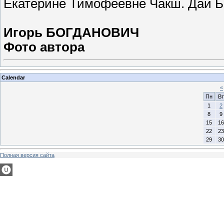
Екатерине Тимофеевне Чакш. Дай Бо
Игорь БОГДАНОВИЧ
Фото автора
Calendar
«
Пн
Вт
1
2
8
9
15
16
22
23
29
30
Полная версия сайта