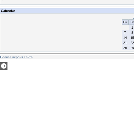
Calendar
Пн
Вт
1
7
8
14
15
21
22
28
29
Полная версия сайта