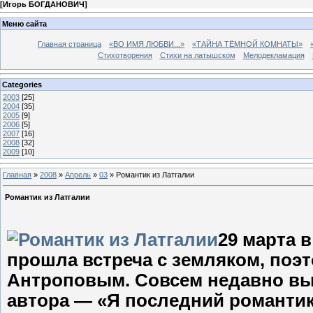
[
Игорь БОГДАНОВИЧ
]
Меню сайта
Главная страница
«ВО ИМЯ ЛЮБВИ...»
«ТАЙНА ТЁМНОЙ КОМНАТЫ»
Стихотворения
Стихи на латышском
Мелодекламация
Categories
2003
[25]
2004
[35]
2005
[9]
2006
[5]
2007
[16]
2008
[32]
2009
[10]
Главная
»
2008
»
Апрель
»
03
» Романтик из Латгалии
Романтик из Латгалии
29 марта 
прошла встреча с земляком, поэ
Антроповым. Совсем недавно вы
автора — «Я последний романти