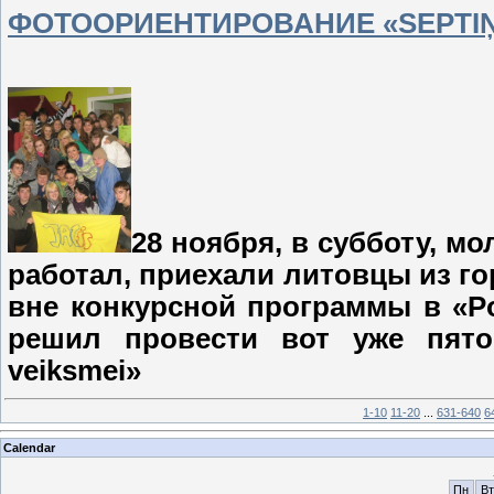
ФОТООРИЕНТИРОВАНИЕ «SEPTIŅK
28 ноября, в субботу, м
работал, приехали литовцы из г
вне конкурсной программы в «
P
решил провести вот уже пято
veiksmei
»
1-10
11-20
...
631-640
6
Calendar
Пн
Вт