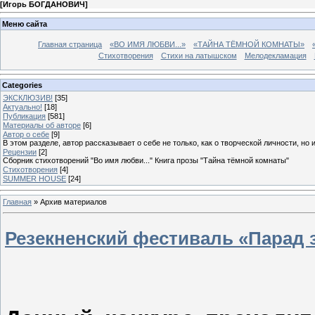
[
Игорь БОГДАНОВИЧ
]
Меню сайта
Главная страница
«ВО ИМЯ ЛЮБВИ...»
«ТАЙНА ТЁМНОЙ КОМНАТЫ»
Стихотворения
Стихи на латышском
Мелодекламация
Categories
ЭКСКЛЮЗИВ!
[35]
Актуально!
[18]
Публикация
[581]
Материалы об авторе
[6]
Автор о себе
[9]
В этом разделе, автор рассказывает о себе не только, как о творческой личности, но 
Рецензии
[2]
Сборник стихотворений "Во имя любви..." Книга прозы "Тайна тёмной комнаты"
Стихотворения
[4]
SUMMER HOUSE
[24]
Главная
»
Архив материалов
Резекненский фестиваль «Парад з