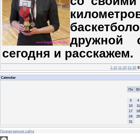
со своими
километр
баскетбо
дружной 
сегодня и расскажем.
1-10
11-20
21-30
3
Calendar
Пн
Вт
3
4
10
11
17
18
24
25
31
Полная версия сайта