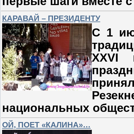
первые шаги вместе с
КАРАВАЙ – ПРЕЗИДЕНТУ
С 1 и
тради
XXVI
празд
приня
Резек
национальных общест
ОЙ, ПОЕТ «КАЛИНА»…