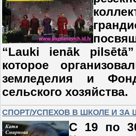
колле
гранд
посвя
“Lauki ienāk pilsētā
которое организова
земледелия и Фонд
сельского хозяйства.
СПОРТ/УСПЕХОВ В ШКОЛЕ И ЗА
С 19 по 3