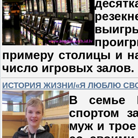
десят
резек
выигр
проиг
примеру столицы и н
число игровых залов.
ИСТОРИЯ ЖИЗНИ/«Я ЛЮБЛЮ СВ
В семье 
спортом з
муж и трое