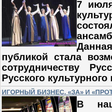
7 июля
культу
состоя
ансам
Данная
публикой стала возм
сотрудничеству Ру
Русского культурного
ИГОРНЫЙ БИЗНЕС. «ЗА» И «ПРО
В на