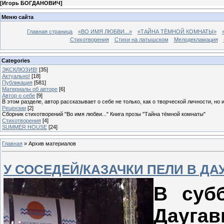
[
Игорь БОГДАНОВИЧ
]
Меню сайта
Главная страница
«ВО ИМЯ ЛЮБВИ...»
«ТАЙНА ТЁМНОЙ КОМНАТЫ»
Стихотворения
Стихи на латышском
Мелодекламация
Categories
ЭКСКЛЮЗИВ!
[35]
Актуально!
[18]
Публикация
[581]
Материалы об авторе
[6]
Автор о себе
[9]
В этом разделе, автор рассказывает о себе не только, как о творческой личности, но 
Рецензии
[2]
Сборник стихотворений "Во имя любви..." Книга прозы "Тайна тёмной комнаты"
Стихотворения
[4]
SUMMER HOUSE
[24]
Главная
»
Архив материалов
У СОСЕДЕЙ/КАЗАЧКИ ПЕЛИ В Д
В субб
Дау