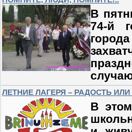
В пятн
74-й 
город
захва
празд
случаю
ЛЕТНИЕ ЛАГЕРЯ – РАДОСТЬ ИЛ
В этом
школьн
и жив