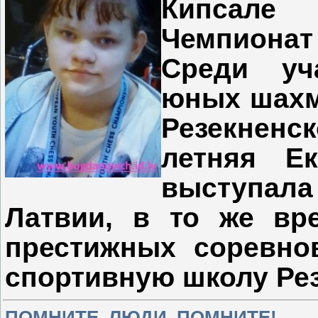
Кипсале
Чемпиона
Среди уч
юных шахм
Резекненск
летняя Е
выступала
Латвии, в то же вр
престижных соревно
спортивную школу Рез
ПОМНИТЕ, ЛЮДИ, ПОМНИТЕ!..