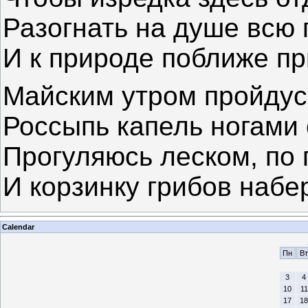
Разогнать на душе всю
И к природе поближе пр
Майским утром пройдус
Россыпь капель ногами 
Прогуляюсь леском, по
И корзинку грибов набер
Calendar
Пн
Вт
3
4
10
11
17
18