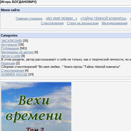
[
Игорь БОГДАНОВИЧ
]
Меню сайта
Главная страница
«ВО ИМЯ ЛЮБВИ...»
«ТАЙНА ТЁМНОЙ КОМНАТЫ»
Стихотворения
Стихи на латышском
Мелодекламация
Categories
ЭКСКЛЮЗИВ!
[35]
Актуально!
[18]
Публикация
[581]
Материалы об авторе
[6]
Автор о себе
[9]
В этом разделе, автор рассказывает о себе не только, как о творческой личности, но 
Рецензии
[2]
Сборник стихотворений "Во имя любви..." Книга прозы "Тайна тёмной комнаты"
Стихотворения
[4]
SUMMER HOUSE
[24]