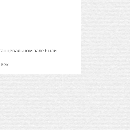
танцевальном зале были
век.