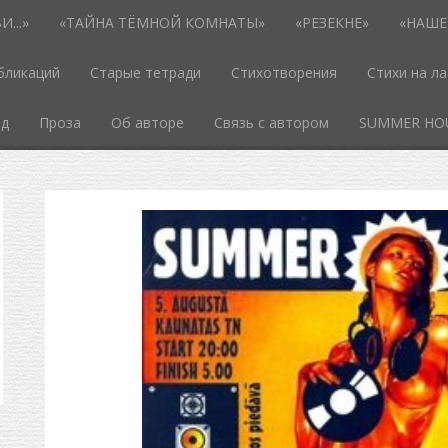
...»
«ТАЙНА ТЁМНОЙ КОМНАТЫ»
«РЕЗЕКНЕ»
«НАШЕ
бликаций
Старые тетради
Стихотворения
Стихи на л
од
Проза
Об авторе
Связь с автором
SUMMER HO