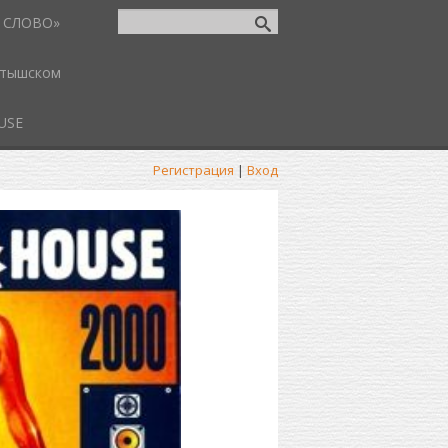
 СЛОВО»
атышском
USE
Регистрация
|
Вход