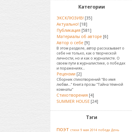
Категории
ЭКСКЛЮЗИВ!
[35]
Актуально!
[18]
Публикация
[581]
Материалы об авторе
[6]
Автор о себе
[9]
В этом разделе, автор рассказывает о
себе не только, как о творческой
личности, но и как о журналисте. О
своем пути в журналистике, о победах
и поражениях...
Рецензии
[2]
Сборник стихотворений "Во имя
любви..." Книга прозы "Тайна тёмной
комнаты"
Стихотворения
[4]
SUMMER HOUSE
[24]
Тэги
поэт
стихи
9 мая 2014
победа
День