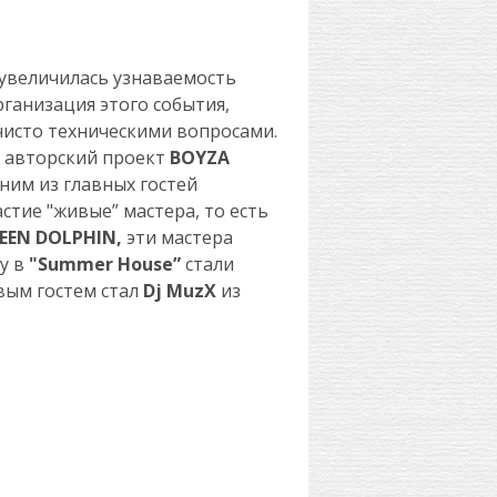
 увеличилась узнаваемость
рганизация этого события,
чисто техническими вопросами.
,
авторский проект
BOYZA
ним из главных гостей
стие "живые” мастера, то есть
REEN DOLPHIN,
эти мастера
у в
"Summer House”
стали
вым гостем стал
Dj MuzX
из