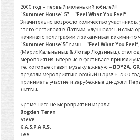
2000
год
–
первый маленький юбилей!!!
"Summer House` 5” – "Feel What You Feel”.
Значительно возросло количество участников,
этого фестиваля в Латвии, улучшалась и сама о
начиная с полиграфии и заканчивая какими-то 
"Summer House`5”
гимн
– "Feel What You Feel”
(Марис Кальныньш & Лотар Лодзиньш), стал од
мероприятия. Впервые в фестивале приняли уча
те, которые ставят музыку вживую
– BOYZA, G
предали мероприятию особый шарм! В 2000 год
принимать участие и зарубежные ди-джеи. Пер
Литвы
.
Кроме него не мероприятии играли
:
Bogdan Taran
Steve
K.A.S.P.A.R.S.
Lee