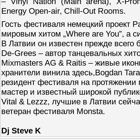
–
Vinyl Nation (Main arena),
X-Pro
Energy Open-air,
Chill-Out Rooms.
Гость фестиваля немецкий проект
Pa
мировым хитом
„Where are You”
, а 
В Латвии он известен прежде всего 
De-Grees – автор танцевальных хито
Mixmasters AG & Raitis – живые ико
хранители винила здесь,Bogdan Tar
резидент фестиваля на протяжении м
мастер и известный широкой публике
Vital & Lezzz, лучшие в Латвии сейча
ветеран фестиваля Monsta.
Dj Steve K