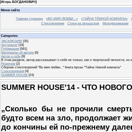
[
Игорь БОГДАНОВИЧ
]
Меню сайта
Главная страница
«ВО ИМЯ ЛЮБВИ...»
«ТАЙНА ТЁМНОЙ КОМНАТЫ»
Стихотворения
Стихи на латышском
Мелодекламация
Categories
ЭКСКЛЮЗИВ!
[35]
Актуально!
[18]
Публикация
[581]
Материалы об авторе
[6]
Автор о себе
[9]
В этом разделе, автор рассказывает о себе не только, как о творческой личности, но 
Рецензии
[2]
Сборник стихотворений "Во имя любви..." Книга прозы "Тайна тёмной комнаты"
Стихотворения
[4]
SUMMER HOUSE
[24]
SUMMER HOUSE’14 - ЧТО НОВОГ
„
Сколько бы не прочили
смерт
будто всем
на зло, продолжает жи
до
кончины ей по-прежнему далек