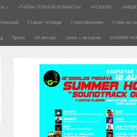
...»
«ТАЙНА ТЁМНОЙ КОМНАТЫ»
«РЕЗЕКНЕ»
«НАШЕ
бликаций
Старые тетради
Стихотворения
Стихи на л
од
Проза
Об авторе
Связь с автором
SUMMER HO