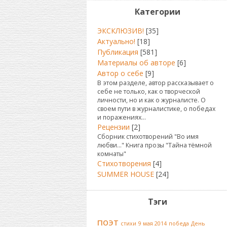
Категории
ЭКСКЛЮЗИВ!
[35]
Актуально!
[18]
Публикация
[581]
Материалы об авторе
[6]
Автор о себе
[9]
В этом разделе, автор рассказывает о
себе не только, как о творческой
личности, но и как о журналисте. О
своем пути в журналистике, о победах
и поражениях...
Рецензии
[2]
Сборник стихотворений "Во имя
любви..." Книга прозы "Тайна тёмной
комнаты"
Стихотворения
[4]
SUMMER HOUSE
[24]
Тэги
поэт
стихи
9 мая 2014
победа
День