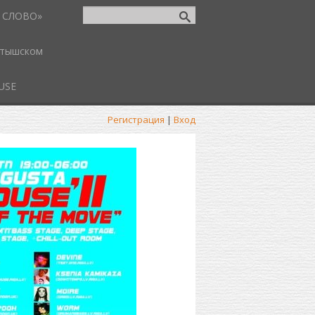
 СЛОВО»
атышском
USE
Регистрация
|
Вход