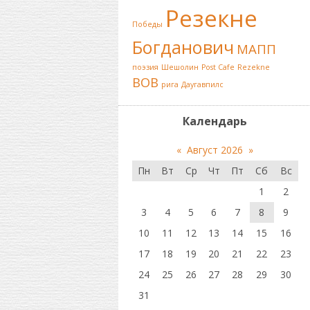
Резекне
Победы
Богданович
МАПП
поэзия
Шешолин
Post Cafe
Rezekne
ВОВ
рига
Даугавпилс
Календарь
«
Август 2026
»
Пн
Вт
Ср
Чт
Пт
Сб
Вс
1
2
3
4
5
6
7
8
9
10
11
12
13
14
15
16
17
18
19
20
21
22
23
24
25
26
27
28
29
30
31