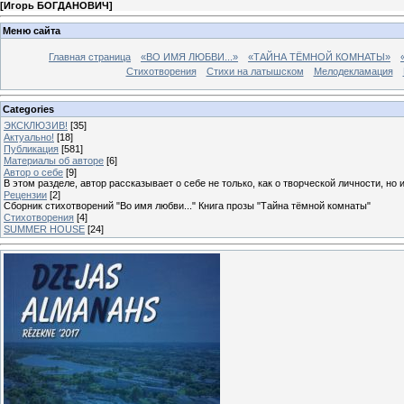
[
Игорь БОГДАНОВИЧ
]
Меню сайта
Главная страница
«ВО ИМЯ ЛЮБВИ...»
«ТАЙНА ТЁМНОЙ КОМНАТЫ»
Стихотворения
Стихи на латышском
Мелодекламация
Categories
ЭКСКЛЮЗИВ!
[35]
Актуально!
[18]
Публикация
[581]
Материалы об авторе
[6]
Автор о себе
[9]
В этом разделе, автор рассказывает о себе не только, как о творческой личности, но 
Рецензии
[2]
Сборник стихотворений "Во имя любви..." Книга прозы "Тайна тёмной комнаты"
Стихотворения
[4]
SUMMER HOUSE
[24]