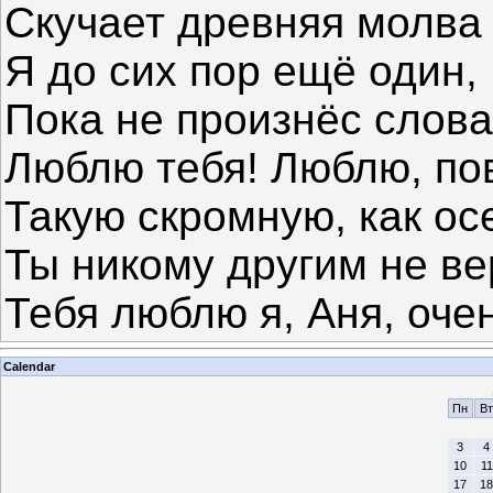
Скучает древняя молва
Я до сих пор ещё один,
Пока не произнёс слова
Люблю тебя! Люблю, пов
Такую скромную, как ос
Ты никому другим не ве
Тебя люблю я, Аня, очен
Calendar
Пн
Вт
3
4
10
11
17
18