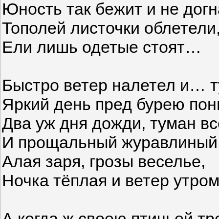
Юность так бежит и не догн
Тополей листочки облете
Ели лишь одетые стоят
Быстро ветер налетел и… т
Яркий день пред бурею пон
Два уж дня дожди, туман вс
И прощальный журавлиный
Алая заря, грозы веселье,
Ночка тёплая и ветер утром
А когда ж своею птичьей т