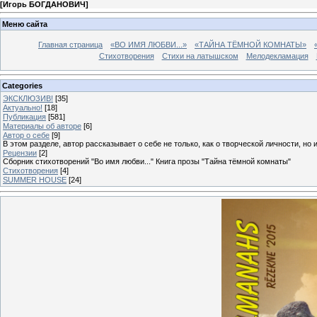
[
Игорь БОГДАНОВИЧ
]
Меню сайта
Главная страница
«ВО ИМЯ ЛЮБВИ...»
«ТАЙНА ТЁМНОЙ КОМНАТЫ»
Стихотворения
Стихи на латышском
Мелодекламация
Categories
ЭКСКЛЮЗИВ!
[35]
Актуально!
[18]
Публикация
[581]
Материалы об авторе
[6]
Автор о себе
[9]
В этом разделе, автор рассказывает о себе не только, как о творческой личности, но 
Рецензии
[2]
Сборник стихотворений "Во имя любви..." Книга прозы "Тайна тёмной комнаты"
Стихотворения
[4]
SUMMER HOUSE
[24]