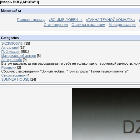
[
Игорь БОГДАНОВИЧ
]
Меню сайта
Главная страница
«ВО ИМЯ ЛЮБВИ...»
«ТАЙНА ТЁМНОЙ КОМНАТЫ»
Стихотворения
Стихи на латышском
Мелодекламация
Categories
ЭКСКЛЮЗИВ!
[35]
Актуально!
[18]
Публикация
[581]
Материалы об авторе
[6]
Автор о себе
[9]
В этом разделе, автор рассказывает о себе не только, как о творческой личности, но 
Рецензии
[2]
Сборник стихотворений "Во имя любви..." Книга прозы "Тайна тёмной комнаты"
Стихотворения
[4]
SUMMER HOUSE
[24]