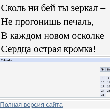
Сколь ни бей ты зеркал –
Не прогонишь печаль,
В каждом новом осколке
Сердца острая кромка!
Calendar
Пн
Вт
3
4
10
11
17
18
24
25
31
Полная версия сайта