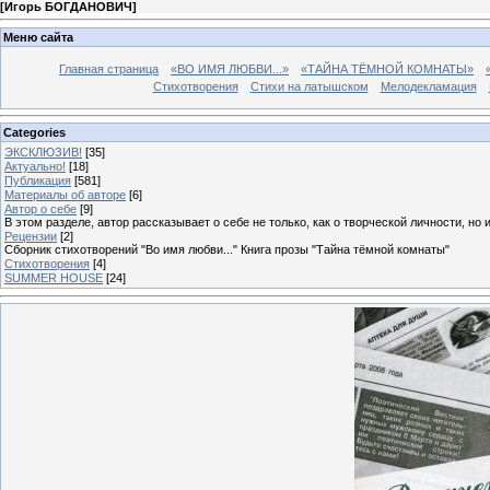
[
Игорь БОГДАНОВИЧ
]
Меню сайта
Главная страница
«ВО ИМЯ ЛЮБВИ...»
«ТАЙНА ТЁМНОЙ КОМНАТЫ»
Стихотворения
Стихи на латышском
Мелодекламация
Categories
ЭКСКЛЮЗИВ!
[35]
Актуально!
[18]
Публикация
[581]
Материалы об авторе
[6]
Автор о себе
[9]
В этом разделе, автор рассказывает о себе не только, как о творческой личности, но 
Рецензии
[2]
Сборник стихотворений "Во имя любви..." Книга прозы "Тайна тёмной комнаты"
Стихотворения
[4]
SUMMER HOUSE
[24]